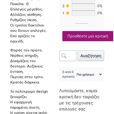
Ποικιλία. 🎨
2
0%
Επιλέγεις μέγεθος.
1
0%
Αλλάζεις αίσθηση.
Ρυθμίζεις πίεση.
Οι τριπλοί δακτύλιοι
σου δίνουν επιλογές.
Προσθέστε μια κριτική
Εσύ ορίζεις το
παιχνίδι.
Φοράς τον πρώτο.
Αναζήτηση
Νιώθεις στήριξη.
Δοκιμάζεις τον
δεύτερο. Αυξάνεις
0 από 0
ένταση.
κριτικές
Περνάς στον τρίτο.
Κρατάς διάρκεια.
Λυπούμαστε, καμία
Το πολύχρωμο design
κριτική δεν ταιριάζει
ξεχωρίζει.
με τις τρέχουσες
Η εφαρμογή
παραμένει άνετη.
επιλογές σας
Η χρήση γίνεται απλή.