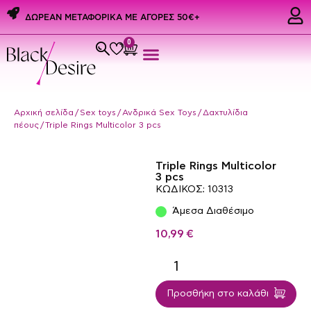
ΔΩΡΕΑΝ ΜΕΤΑΦΟΡΙΚΑ ME ΑΓΟΡΕΣ 50€+
0
Εσώρουχα & Αξεσουάρ
PREMIUM PRIDE PRODUCTS
Ερωτικά Δώρα
Αρχική σελίδα
/
Sex toys
/
Ανδρικά Sex Toys
/
Δαχτυλίδια
πέους
/ Triple Rings Multicolor 3 pcs
Triple Rings Multicolor
3 pcs
ΚΩΔΙΚΟΣ: 10313
Άμεσα Διαθέσιμο
10,99
€
Προσθήκη στο καλάθι