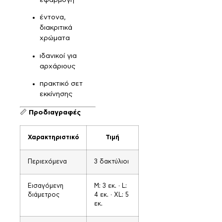
έντονα,
διακριτικά
χρώματα
ιδανικοί για
αρχάριους
πρακτικό σετ
εκκίνησης
📏
Προδιαγραφές
Χαρακτηριστικό
Τιμή
Περιεχόμενα
3 δακτύλιοι
Εισαγόμενη
Μ: 3 εκ. · L:
διάμετρος
4 εκ. · XL: 5
εκ.