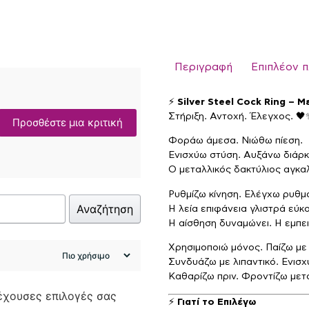
Περιγραφή
Επιπλέον 
⚡
Silver Steel Cock Ring – 
Στήριξη. Αντοχή. Έλεγχος. 🖤
Προσθέστε μια κριτική
Φοράω άμεσα. Νιώθω πίεση.
Ενισχύω στύση. Αυξάνω διάρκ
Ο μεταλλικός δακτύλιος αγκαλ
Ρυθμίζω κίνηση. Ελέγχω ρυθμ
Αναζήτηση
Η λεία επιφάνεια γλιστρά εύκ
Η αίσθηση δυναμώνει. Η εμπει
Χρησιμοποιώ μόνος. Παίζω με
Συνδυάζω με λιπαντικό. Ενισχ
Καθαρίζω πριν. Φροντίζω μετ
ρέχουσες επιλογές σας
⚡
Γιατί το Επιλέγω