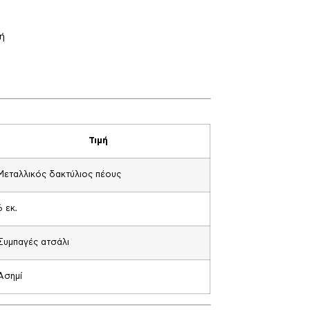
ή
Τιμή
Μεταλλικός δακτύλιος πέους
6 εκ.
Συμπαγές ατσάλι
Ασημί