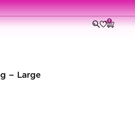
0
ng – Large