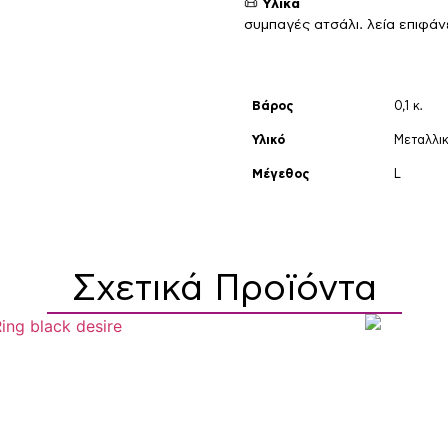
📜
Υλικά
συμπαγές ατσάλι. λεία επιφάν
Βάρος
0,1 κ.
Υλικό
Μεταλλι
Μέγεθος
L
Σχετικά Προϊόντα