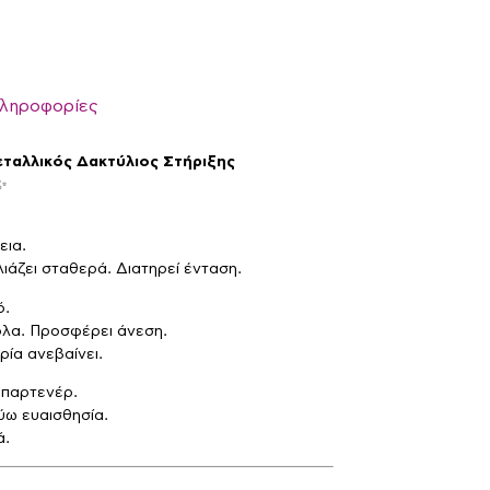
πληροφορίες
Μεταλλικός Δακτύλιος Στήριξης
✨
εια.
ιάζει σταθερά. Διατηρεί ένταση.
ό.
ολα. Προσφέρει άνεση.
ρία ανεβαίνει.
 παρτενέρ.
ύω ευαισθησία.
ά.