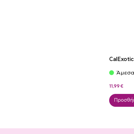
CalExotic
Άμεσα
11,99
€
Προσθήκ