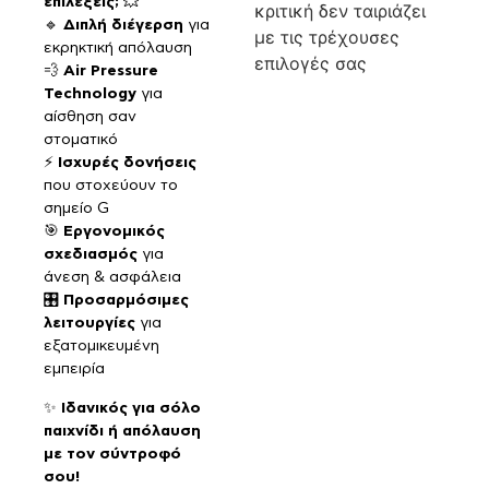
επιλέξεις;
💥
κριτική δεν ταιριάζει
🔹
Διπλή διέγερση
για
με τις τρέχουσες
εκρηκτική απόλαυση
επιλογές σας
💨
Air Pressure
Technology
για
αίσθηση σαν
στοματικό
⚡
Ισχυρές δονήσεις
που στοχεύουν το
σημείο G
🎯
Εργονομικός
σχεδιασμός
για
άνεση & ασφάλεια
🎛
Προσαρμόσιμες
λειτουργίες
για
εξατομικευμένη
εμπειρία
✨
Ιδανικός για σόλο
παιχνίδι ή απόλαυση
με τον σύντροφό
σου!