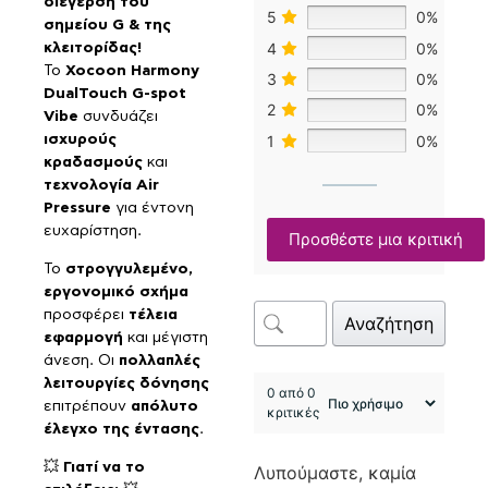
διέγερση του
5
0%
σημείου G & της
4
0%
κλειτορίδας!
Το
Xocoon Harmony
3
0%
DualTouch G-spot
2
0%
Vibe
συνδυάζει
ισχυρούς
1
0%
κραδασμούς
και
τεχνολογία Air
Pressure
για έντονη
ευχαρίστηση.
Προσθέστε μια κριτική
Το
στρογγυλεμένο,
εργονομικό σχήμα
προσφέρει
τέλεια
Αναζήτηση
εφαρμογή
και μέγιστη
άνεση. Οι
πολλαπλές
λειτουργίες δόνησης
0 από 0
επιτρέπουν
απόλυτο
κριτικές
έλεγχο της έντασης
.
💥
Γιατί να το
Λυπούμαστε, καμία