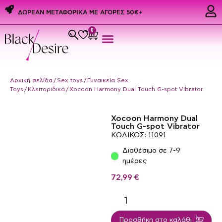
ΔΩΡΕΑΝ ΜΕΤΑΦΟΡΙΚΑ ME ΑΓΟΡΕΣ 50€+
0
Εσώρουχα & Αξεσουάρ
PREMIUM PRIDE PRODUCTS
Ερωτικά Δώρα
Αρχική σελίδα
/
Sex toys
/
Γυναικεία Sex
Toys
/
Κλειτοριδικά
/ Xocoon Harmony Dual Touch G-spot Vibrator
Xocoon Harmony Dual
Touch G-spot Vibrator
ΚΩΔΙΚΟΣ: 11091
Διαθέσιμο σε 7-9
ημέρες
72,99
€
Προσθήκη στο καλάθι