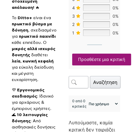
στοχευμένη
4
0%
απόλαυση!
🔥
3
0%
Το
Ditto+
είναι ένα
2
0%
πρωκτικό βύσμα με
δόνηση
, σχεδιασμένο
1
0%
για
πρωκτικό παιχνίδι
κάθε επιπέδου. Ο
μικρός αλλά ισχυρός
δονητής
διαθέτει
Προσθέστε μια κριτική
λεία, κωνική κεφαλή
για εύκολη διείσδυση
και μέγιστη
ευχαρίστηση.
Αναζήτηση
💜
Εργονομικός
σχεδιασμός
: Ιδανικό
0 από 0
για αρχάριους &
κριτικές
έμπειρους χρήστες.
🌊
10 λειτουργίες
δόνησης
: Από
Λυπούμαστε, καμία
αισθησιακές δονήσεις
κριτική δεν ταιριάζει