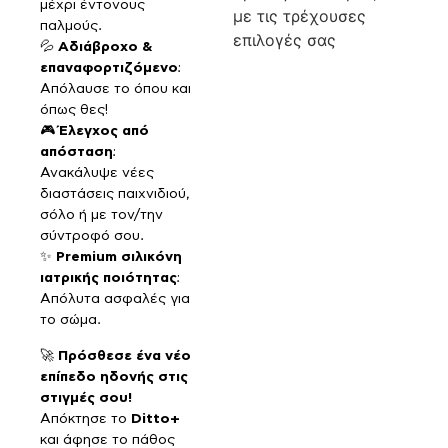
μέχρι έντονους
με τις τρέχουσες
παλμούς.
επιλογές σας
💦
Αδιάβροχο &
επαναφορτιζόμενο
:
Απόλαυσε το όπου και
όπως θες!
🎮
Έλεγχος από
απόσταση
:
Ανακάλυψε νέες
διαστάσεις παιχνιδιού,
σόλο ή με τον/την
σύντροφό σου.
✨
Premium σιλικόνη
ιατρικής ποιότητας
:
Απόλυτα ασφαλές για
το σώμα.
🚀
Πρόσθεσε ένα νέο
επίπεδο ηδονής στις
στιγμές σου!
Απόκτησε το
Ditto+
και άφησε το πάθος