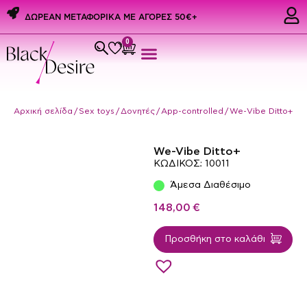
ΔΩΡΕΑΝ ΜΕΤΑΦΟΡΙΚΑ ME ΑΓΟΡΕΣ 50€+
0
Εσώρουχα & Αξεσουάρ
PREMIUM PRIDE PRODUCTS
Ερωτικά Δώρα
Αρχική σελίδα
/
Sex toys
/
Δονητές
/
App-controlled
/ We-Vibe Ditto+
We-Vibe Ditto+
ΚΩΔΙΚΟΣ: 10011
Άμεσα Διαθέσιμο
148,00
€
Προσθήκη στο καλάθι