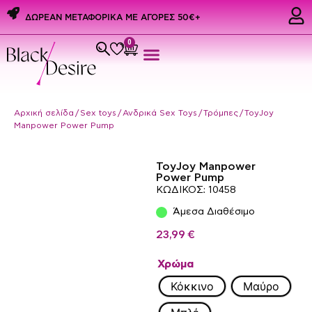
ΔΩΡΕΑΝ ΜΕΤΑΦΟΡΙΚΑ ME ΑΓΟΡΕΣ 50€+
0
Εσώρουχα & Αξεσουάρ
PREMIUM PRIDE PRODUCTS
Ερωτικά Δώρα
Αρχική σελίδα
/
Sex toys
/
Ανδρικά Sex Toys
/
Τρόμπες
/ ToyJoy
Manpower Power Pump
ToyJoy Manpower
Power Pump
ΚΩΔΙΚΟΣ: 10458
Άμεσα Διαθέσιμο
23,99
€
Χρώμα
Κόκκινο
Μαύρο