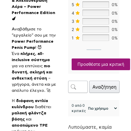
& Απελευθέρωση
5
0%
Αέρα – Power
4
0%
Performance Edition
🍆
3
0%
2
0%
Αναβάθμισε το
“εργαλείο” σου με την
1
0%
Power Performance
Penis Pump
! 😈
Ένα
πλήρες, all-
inclusive σύστημα
Προσθέστε μια κριτική
για να επιτύχεις
πιο
δυνατή, σκληρή και
ανθεκτική στύση
–
γρήγορα, άνετα και με
Αναζήτηση
απόλυτο έλεγχο. 🚀
Η
διάφανη αντλία
0 από 0
κυλίνδρου
διαθέτει
κριτικές
μαλακή φλάντζα
βάσης
και
αποσπώμενο TPE
Λυπούμαστε, καμία