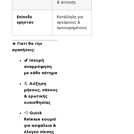
& αντοχής
Επίπεδο
Κατάλληλη για
χρηστών
αρχάριους &
προχωρημένους
🔥
Γιατί θα την
αγαπήσεις:
🍆
Ισχυρή
αναρρόφηση
με κάθε πάτημα
💪
Αύξηση
μήκους, πάχους
& ερωτικής
ευαισθησίας
💨
Quick
Release κουμπί
για ασφάλεια &
έλεγχο πίεσης