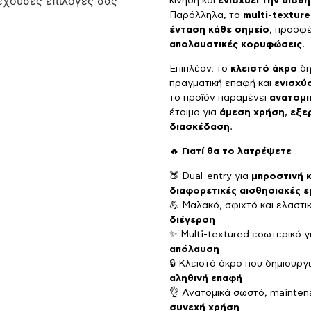
ρέχουσες επιλογές σας
κίνηση και
ενισχύει την αίσθ
Παράλληλα, το
multi-textur
ένταση κάθε σημείο
, προσφ
απολαυστικές κορυφώσεις
.
Επιπλέον, το
κλειστό άκρο
δη
πραγματική επαφή και
ενισχύ
το προϊόν παραμένει
ανατομι
έτοιμο για
άμεση χρήση, εξε
διασκέδαση
.
🔥
Γιατί θα το λατρέψετε
🍑 Dual-entry για
μπροστινή 
διαφορετικές αισθησιακές ε
💪 Μαλακό, σφιχτό και ελαστι
διέγερση
✨ Multi-textured εσωτερικό γ
απόλαυση
🔒 Κλειστό άκρο που δημιουργ
αληθινή επαφή
👌 Ανατομικά σωστό, mainten
συνεχή χρήση