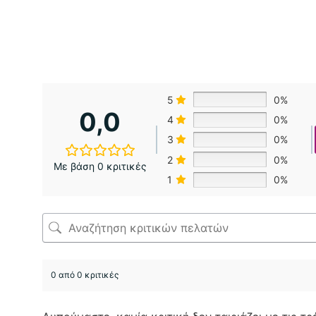
5
0%
0,0
4
0%
3
0%
2
0%
Με βάση 0 κριτικές
1
0%
0 από 0 κριτικές