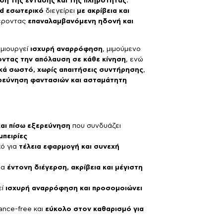
ηση της έντασης και της πληρότητας
.
ed εσωτερικό
διεγείρει
με ακρίβεια και
έροντας
επαναλαμβανόμενη ηδονή και
μιουργεί
ισχυρή αναρρόφηση
, μιμούμενο
οντας την απόλαυση σε κάθε κίνηση
, ενώ
κά σωστό, χωρίς απαιτήσεις συντήρησης
,
ρεύνηση φαντασιών και ασταμάτητη
και πίσω εξερεύνηση
που συνδυάζει
μπειρίες
κό για
τέλεια εφαρμογή και συνεχή
ια
έντονη διέγερση, ακρίβεια και μέγιστη
εί
ισχυρή αναρρόφηση και προσομοιώνει
ance-free και
εύκολο στον καθαρισμό για