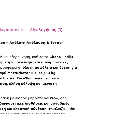
πληροφορίες
Αξιολογήσεις (0)
 Babe – Απόλυτη Απόλαυση & Έντονη
νή
και εξερεύνηση, καθώς το
Cheap Thrills
αρύτητα, ρεαλισμό και συναρπαστικές
 προσφέρει
απόλυτη ασφάλεια και άνεση για
αρύ masturbator 2.5 lbs / 1.1 kg
,
εαλιστικό PureSkin υλικό
, το οποίο
ηση, πλήρη κάλυψη και μέγιστη
ηλαδή με είσοδο μπροστά και πίσω, σας
ιαφορετικές αισθήσεις και μοναδικές
χτή και ελαστική σύνθεση
αγκαλιάζει κάθε