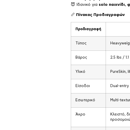
😈 Ιδανικό για
solo παιχνίδι
📏
Πίνακας Προδιαγραφών
Προδιαγραφή
Τύπος
Heavyweig
Βάρος
2.5 lbs / 1.1
Υλικό
PureSkin, l
Είσοδοι
Dual-entry
Εσωτερικό
Multi-text
Άκρο
Κλειστό, δ
προσομοιώ