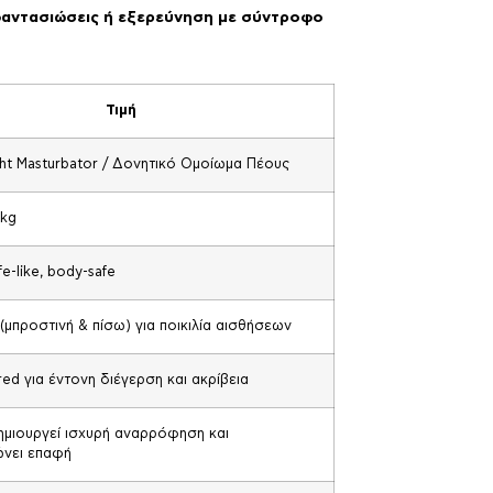
, φαντασιώσεις ή εξερεύνηση με σύντροφο
Τιμή
ht Masturbator / Δονητικό Ομοίωμα Πέους
 kg
ife-like, body-safe
 (μπροστινή & πίσω) για ποικιλία αισθήσεων
ured για έντονη διέγερση και ακρίβεια
ημιουργεί ισχυρή αναρρόφηση και
νει επαφή