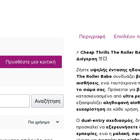
Περιγραφή
Επιπλέον 
⚡
Cheap Thrills The Roller
Διέγερση
🍑💥
Προσθέστε μια κριτική
Ζήστε
υψηλής έντασης ηδο
The Roller Babe
συνδυάζει
β
αισθήσεις
, ενώ ταυτόχρονα
το σώμα σας
. Πρόκειται για
β
κατασκευασμένο από
ultra ρ
Αναζήτηση
εξασφαλίζει
αληθοφανή αίσθ
ευχαρίστηση
σε κάθε χρήση.
Ο
dual-entry σχεδιασμός
, δ
προσκαλεί να
εξερευνήσετε δ
εμπειρίες
, ενώ η
μαλακή, σφι