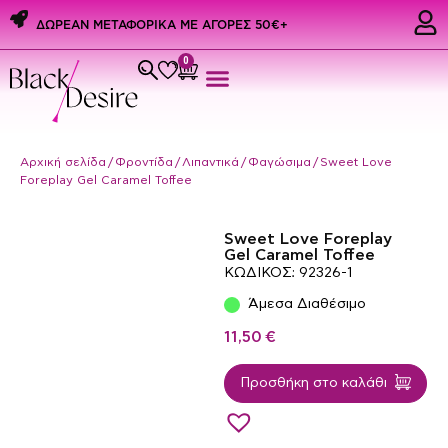
ΔΩΡΕΑΝ ΜΕΤΑΦΟΡΙΚΑ ME ΑΓΟΡΕΣ 50€+
0
Εσώρουχα & Αξεσουάρ
PREMIUM PRIDE PRODUCTS
Ερωτικά Δώρα
Αρχική σελίδα
/
Φροντίδα
/
Λιπαντικά
/
Φαγώσιμα
/ Sweet Love
Foreplay Gel Caramel Toffee
Sweet Love Foreplay
Gel Caramel Toffee
ΚΩΔΙΚΟΣ: 92326-1
Άμεσα Διαθέσιμο
11,50
€
Προσθήκη στο καλάθι