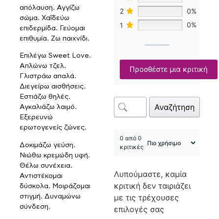
απόλαυση. Αγγίζω
2
0%
σώμα. Χαϊδεύω
1
0%
επιδερμίδα. Γεύομαι
επιθυμία. Ζω παιχνίδι.
Επιλέγω Sweet Love.
Απλώνω τζελ.
Προσθέστε μια κριτική
Γλιστράω απαλά.
Διεγείρω αισθήσεις.
Εστιάζω θηλές.
Αναζήτηση
Αγκαλιάζω λαιμό.
Εξερευνώ
ερωτογενείς ζώνες.
0 από 0
Δοκιμάζω γεύση.
κριτικές
Νιώθω κρεμώδη υφή.
Θέλω συνέχεια.
Λυπούμαστε, καμία
Αντιστέκομαι
κριτική δεν ταιριάζει
δύσκολα. Μοιράζομαι
με τις τρέχουσες
στιγμή. Δυναμώνω
σύνδεση.
επιλογές σας