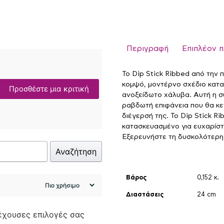
Περιγραφή
Επιπλέον 
Το Dip Stick Ribbed από την π
κομψό, μοντέρνο σχέδιο κατ
Προσθέστε μια κριτική
ανοξείδωτο χάλυβα. Αυτή η σ
ραβδωτή επιφάνεια που θα κεν
διέγερσή της. Το Dip Stick Ri
κατασκευασμένο για ευχαρίστη
Εξερευνήστε τη δυσκολότερη 
Αναζήτηση
Βάρος
0,152 κ.
Διαστάσεις
24 cm
ρέχουσες επιλογές σας