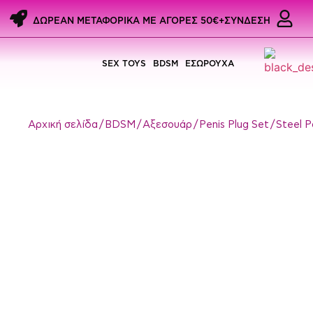
ΔΩΡΕΑΝ ΜΕΤΑΦΟΡΙΚΑ ME ΑΓΟΡΕΣ 50€+
ΣΥΝΔΕΣΗ
SEX TOYS
BDSM
ΕΣΩΡΟΥΧΑ
Αρχική σελίδα
/
BDSM
/
Αξεσουάρ
/
Penis Plug Set
/ Steel 