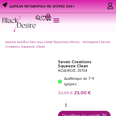
ΔΩΡΕΑΝ ΜΕΤΑΦΟΡΙΚΑ ME ΑΓΟΡΕΣ 50€+
0
Εσώρουχα & Αξεσουάρ
PREMIUM PRIDE PRODUCTS
Ερωτικά Δώρα
Αρχική σελίδα
/
Sex toys
/
Anal Πρωκτικά
/
Ντους - Κλύσματα
/ Seven
Creations Squeeze Clean
Seven Creations
Squeeze Clean
ΚΩΔΙΚΟΣ: 25154
Διαθέσιμο σε 7-9
ημέρες
23,00
€
30,99
€
Προσθήκη στο καλάθι