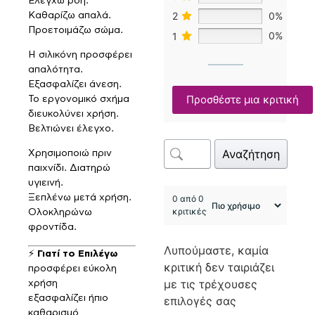
Ελέγχω ροή.
2
0%
Καθαρίζω απαλά.
Προετοιμάζω σώμα.
1
0%
Η σιλικόνη προσφέρει
απαλότητα.
Εξασφαλίζει άνεση.
Προσθέστε μια κριτική
Το εργονομικό σχήμα
διευκολύνει χρήση.
Βελτιώνει έλεγχο.
Αναζήτηση
Χρησιμοποιώ πριν
παιχνίδι. Διατηρώ
υγιεινή.
Ξεπλένω μετά χρήση.
0 από 0
κριτικές
Ολοκληρώνω
φροντίδα.
Λυπούμαστε, καμία
⚡
Γιατί το Επιλέγω
κριτική δεν ταιριάζει
προσφέρει εύκολη
με τις τρέχουσες
χρήση
εξασφαλίζει ήπιο
επιλογές σας
καθαρισμό