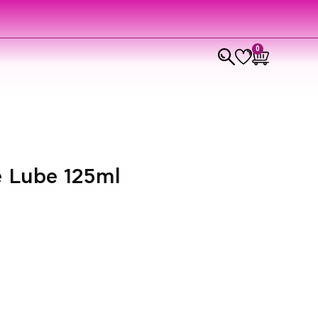
0
e Lube 125ml