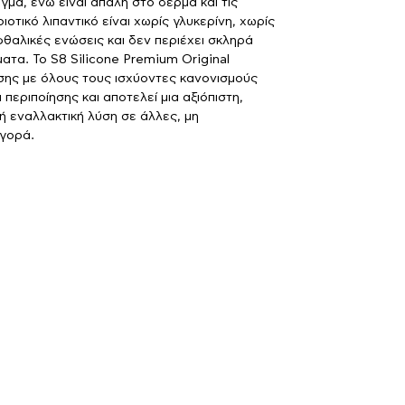
γμα, ενώ είναι απαλή στο δέρμα και τις
ιοτικό λιπαντικό είναι χωρίς γλυκερίνη, χωρίς
φθαλικές ενώσεις και δεν περιέχει σκληρά
τα. Το S8 Silicone Premium Original
σης με όλους τους ισχύοντες κανονισμούς
 περιποίησης και αποτελεί μια αξιόπιστη,
νή εναλλακτική λύση σε άλλες, μη
αγορά.