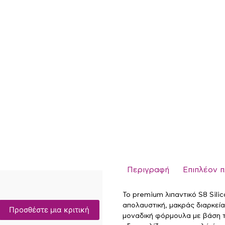
Περιγραφή
Επιπλέον 
Το premium λιπαντικό S8 Sili
απολαυστική, μακράς διαρκεία
Προσθέστε μια κριτική
μοναδική φόρμουλα με βάση τη