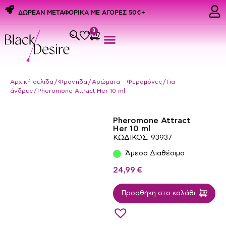
ΔΩΡΕΑΝ ΜΕΤΑΦΟΡΙΚΑ ME ΑΓΟΡΕΣ 50€+
0
Εσώρουχα & Αξεσουάρ
PREMIUM PRIDE PRODUCTS
Ερωτικά Δώρα
Αρχική σελίδα
/
Φροντίδα
/
Αρώματα - Φερομόνες
/
Για
άνδρες
/ Pheromone Attract Her 10 ml
Pheromone Attract
Her 10 ml
ΚΩΔΙΚΟΣ: 93937
Άμεσα Διαθέσιμο
24,99
€
Προσθήκη στο καλάθι