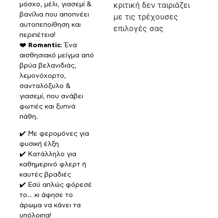
κριτική δεν ταιριάζει
μόσχο, μέλι, γιασεμί &
βανίλια που αποπνέει
με τις τρέχουσες
αυτοπεποίθηση και
επιλογές σας
περιπέτεια!
❤️
Romantic
: Ένα
αισθησιακό μείγμα από
βρύα βελανιδιάς,
λεμονόχορτο,
σανταλόξυλο &
γιασεμί, που ανάβει
φωτιές και ξυπνά
πάθη.
✔️ Με φερομόνες για
φυσική έλξη
✔️ Κατάλληλο για
καθημερινό φλερτ ή
καυτές βραδιές
✔️ Εσύ απλώς φόρεσέ
το… κι άφησε το
άρωμα να κάνει τα
υπόλοιπα!