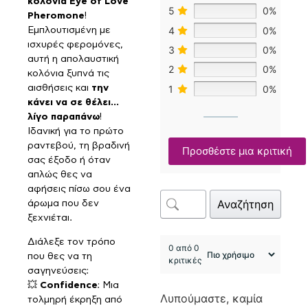
κολόνια Eye of Love
5
0%
Pheromone
!
4
0%
Εμπλουτισμένη με
ισχυρές φερομόνες,
3
0%
αυτή η απολαυστική
2
0%
κολόνια ξυπνά τις
αισθήσεις και
την
1
0%
κάνει να σε θέλει…
λίγο παραπάνω
!
Ιδανική για το πρώτο
ραντεβού, τη βραδινή
Προσθέστε μια κριτική
σας έξοδο ή όταν
απλώς θες να
αφήσεις πίσω σου ένα
Αναζήτηση
άρωμα που δεν
ξεχνιέται.
Διάλεξε τον τρόπο
0 από 0
που θες να τη
κριτικές
σαγηνεύσεις:
💥
Confidence
: Μια
Λυπούμαστε, καμία
τολμηρή έκρηξη από