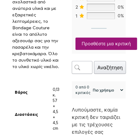
σχολαστικά από
2
0%
ανώτερα υλικά και με
εξαιρετικές
1
0%
λεπτομέρειες, το
Bondage Couture
είναι το απόλυτο
αξεσουάρ σας για την
Προσθέστε μια κριτική
πασαρέλα και την
κρεβατοκάμαρα. Όλο
το συνθετικό υλικό και
Αναζήτηση
το υλικό χωρίς νικέλιο.
0 από 0
0,13
κριτικές
Βάρος
κ.
57
×
Λυπούμαστε, καμία
4,5
Διαστάσεις
κριτική δεν ταιριάζει
×
4,5
με τις τρέχουσες
cm
επιλογές σας