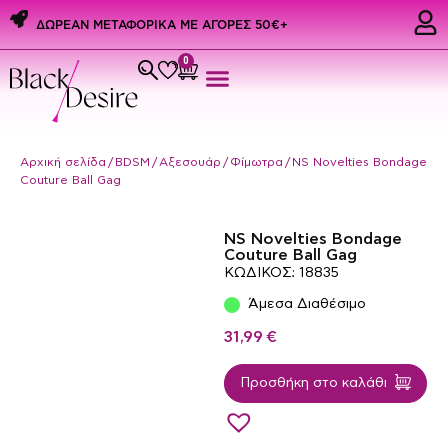
ΔΩΡΕΑΝ ΜΕΤΑΦΟΡΙΚΑ ME ΑΓΟΡΕΣ 50€+
0
Εσώρουχα & Αξεσουάρ
PREMIUM PRIDE PRODUCTS
Ερωτικά Δώρα
Αρχική σελίδα
/
BDSM
/
Αξεσουάρ
/
Φίμωτρα
/ NS Novelties Bondage
Couture Ball Gag
NS Novelties Bondage
Couture Ball Gag
ΚΩΔΙΚΟΣ: 18835
Άμεσα Διαθέσιμο
31,99
€
Προσθήκη στο καλάθι