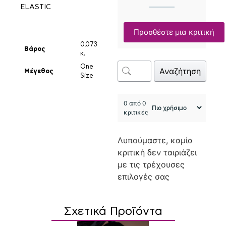
ELASTIC
Προσθέστε μια κριτική
0,073
Βάρος
κ.
One
Αναζήτηση
Μέγεθος
Size
0 από 0
κριτικές
Λυπούμαστε, καμία
κριτική δεν ταιριάζει
με τις τρέχουσες
επιλογές σας
Σχετικά Προϊόντα