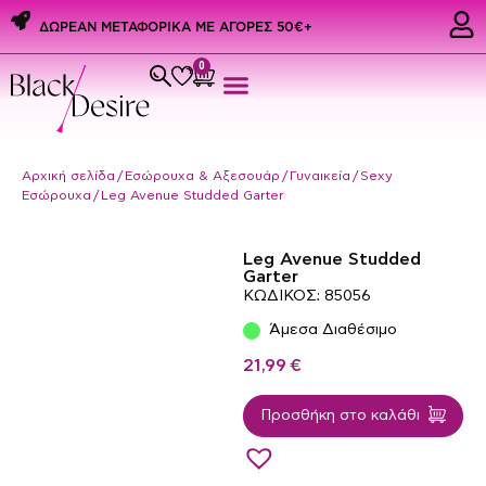
ΔΩΡΕΑΝ ΜΕΤΑΦΟΡΙΚΑ ME ΑΓΟΡΕΣ 50€+
0
Εσώρουχα & Αξεσουάρ
PREMIUM PRIDE PRODUCTS
Ερωτικά Δώρα
Αρχική σελίδα
/
Εσώρουχα & Αξεσουάρ
/
Γυναικεία
/
Sexy
Εσώρουχα
/ Leg Avenue Studded Garter
Leg Avenue Studded
Garter
ΚΩΔΙΚΟΣ: 85056
Άμεσα Διαθέσιμο
21,99
€
Προσθήκη στο καλάθι