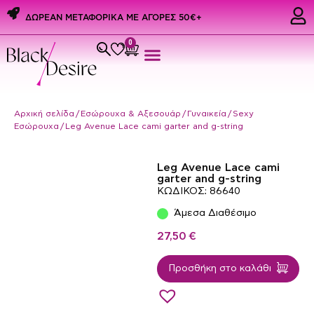
ΔΩΡΕΑΝ ΜΕΤΑΦΟΡΙΚΑ ME ΑΓΟΡΕΣ 50€+
0
Εσώρουχα & Αξεσουάρ
PREMIUM PRIDE PRODUCTS
Ερωτικά Δώρα
Αρχική σελίδα
/
Εσώρουχα & Αξεσουάρ
/
Γυναικεία
/
Sexy
Εσώρουχα
/ Leg Avenue Lace cami garter and g-string
Leg Avenue Lace cami
garter and g-string
ΚΩΔΙΚΟΣ: 86640
Άμεσα Διαθέσιμο
27,50
€
Προσθήκη στο καλάθι