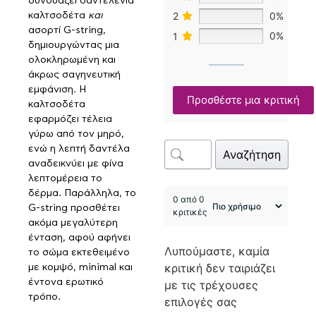
συνδυάζει δαντελένια
2
0%
καλτσοδέτα
και
ασορτί G-string,
1
0%
δημιουργώντας μια
ολοκληρωμένη και
άκρως σαγηνευτική
εμφάνιση. Η
Προσθέστε μια κριτική
καλτσοδέτα
εφαρμόζει τέλεια
γύρω από τον μηρό,
ενώ η λεπτή δαντέλα
Αναζήτηση
αναδεικνύει με φίνα
λεπτομέρεια το
δέρμα. Παράλληλα, το
0 από 0
G-string προσθέτει
κριτικές
ακόμα μεγαλύτερη
ένταση, αφού αφήνει
Λυπούμαστε, καμία
το σώμα εκτεθειμένο
κριτική δεν ταιριάζει
με κομψό, minimal και
έντονα ερωτικό
με τις τρέχουσες
τρόπο.
επιλογές σας