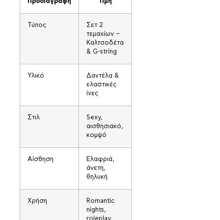
Προδιαγραφή
Τιμή
Τύπος
Σετ 2
τεμαχίων –
Καλτσοδέτα
& G-string
Υλικό
Δαντέλα &
ελαστικές
ίνες
Στιλ
Sexy,
αισθησιακό,
κομψό
Αίσθηση
Ελαφριά,
άνετη,
θηλυκή
Χρήση
Romantic
nights,
roleplay,