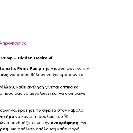
πληροφορίες
 Pump – Hidden Desire 🍆
tomatic Penis Pump
της Hidden Desire, την
έους
για όσους θέλουν να ξεπεράσουν τα
στάλλου
, κάθε άντληση γίνεται οπτικά και
το πέος σας να μεγαλώνει και να σκληραίνει
 σωλήνα, κράτησέ το σφιχτά στον καβάλο
νητήρα
να κάνει τη δουλειά του 🚀
τώνιο συνδυάζεται με την
αναρρόφηση, το
ερση
, για απόλυτη απόλαυση κάθε φορά.