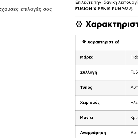
Επιλέξτε την ιδανική λειτουρ
ρέχουσες επιλογές σας
FUSION X PENIS PUMPS
! 💪
⚙️
Χαρακτηριστ
💖 Χαρακτηριστικό
Μάρκα
Hid
Συλλογή
FUS
Τύπος
Αυτ
Χειρισμός
Ηλε
Μανίκι
Κρυ
Αναρρόφηση
Αυτ