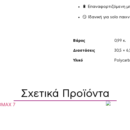
🔋 Επαναφορτιζόμενη μ
😏 Ιδανική για solo παιχ
Βάρος
0,99 κ.
Διαστάσεις
30,5 × 6
Υλικό
Polycar
Σχετικά Προϊόντα