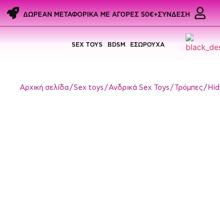
ΔΩΡΕΑΝ ΜΕΤΑΦΟΡΙΚΑ ME ΑΓΟΡΕΣ 50€+
ΣΥΝΔΕΣΗ
SEX TOYS
BDSM
ΕΣΩΡΟΥΧΑ
Αρχική σελίδα
/
Sex toys
/
Ανδρικά Sex Toys
/
Τρόμπες
/ Hi