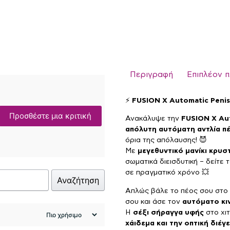
Περιγραφή
Επιπλέον 
⚡
FUSION X Automatic Penis
Προσθέστε μια κριτική
Ανακάλυψε την
FUSION X Au
απόλυτη αυτόματη αντλία π
όρια της απόλαυσης! 😈
Με
μεγεθυντικό μανίκι κρυ
σωματικά διεισδυτική – δείτε 
σε πραγματικό χρόνο 💥
Αναζήτηση
Απλώς βάλε το πέος σου στο
σου και άσε τον
αυτόματο κι
Η
σέξι σήραγγα υφής
στο χι
χάιδεμα και την οπτική διέγ