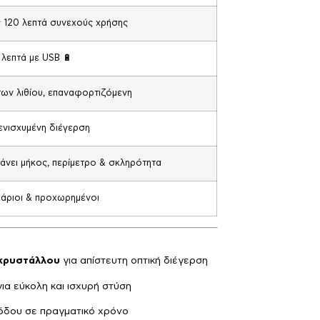
 120 λεπτά συνεχούς χρήσης
 λεπτά με USB 🔋
των λιθίου, επαναφορτιζόμενη
 ενισχυμένη διέγερση
άνει μήκος, περίμετρο & σκληρότητα
άριοι & προχωρημένοι
 κρυστάλλου
για απίστευτη οπτική διέγερση
ια εύκολη και ισχυρή στύση
όδου σε πραγματικό χρόνο