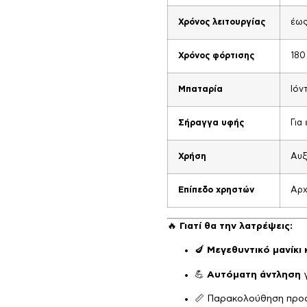
Χρόνος λειτουργίας
έως
Χρόνος φόρτισης
180
Μπαταρία
Ιόν
Σήραγγα υφής
Για
Χρήση
Αυξ
Επίπεδο χρηστών
Αρχ
🔥
Γιατί θα την λατρέψεις:
🍆
Μεγεθυντικό μανίκι
💪
Αυτόματη άντληση
γ
📏 Παρακολούθηση προ