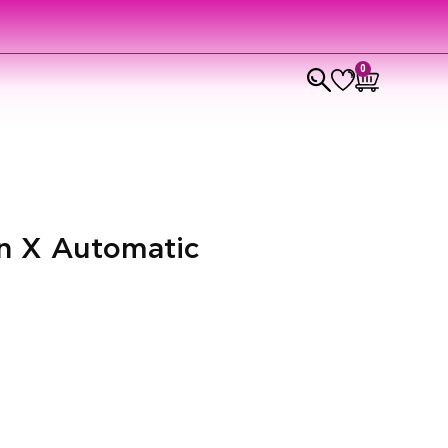
0
on X Automatic
p