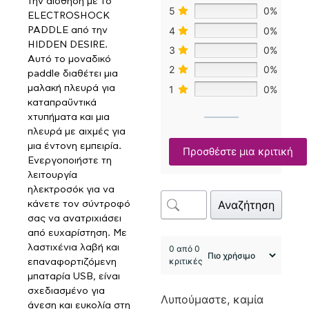
την αίσθηση με το
5
0%
ELECTROSHOCK
4
0%
PADDLE από την
HIDDEN DESIRE.
3
0%
Αυτό το μοναδικό
2
0%
paddle διαθέτει μια
μαλακή πλευρά για
1
0%
καταπραϋντικά
χτυπήματα και μια
πλευρά με αιχμές για
μια έντονη εμπειρία.
Προσθέστε μια κριτική
Ενεργοποιήστε τη
λειτουργία
ηλεκτροσόκ για να
Αναζήτηση
κάνετε τον σύντροφό
σας να ανατριχιάσει
από ευχαρίστηση. Με
λαστιχένια λαβή και
0 από 0
κριτικές
επαναφορτιζόμενη
μπαταρία USB, είναι
σχεδιασμένο για
Λυπούμαστε, καμία
άνεση και ευκολία στη