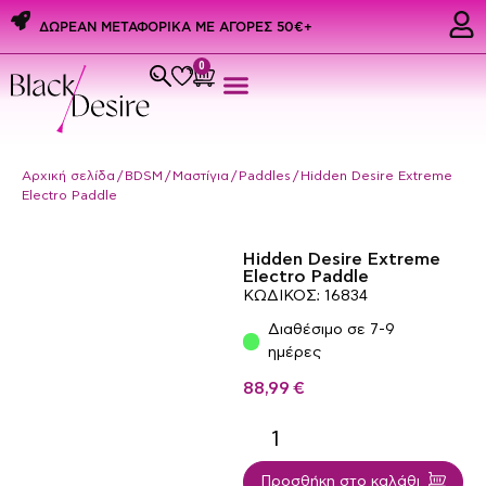
ΔΩΡΕΑΝ ΜΕΤΑΦΟΡΙΚΑ ME ΑΓΟΡΕΣ 50€+
0
Εσώρουχα & Αξεσουάρ
PREMIUM PRIDE PRODUCTS
Ερωτικά Δώρα
Αρχική σελίδα
/
BDSM
/
Μαστίγια
/
Paddles
/ Hidden Desire Extreme
Electro Paddle
Hidden Desire Extreme
Electro Paddle
ΚΩΔΙΚΟΣ: 16834
Διαθέσιμο σε 7-9
ημέρες
88,99
€
Προσθήκη στο καλάθι