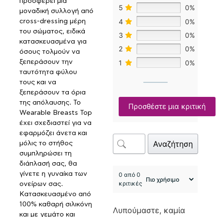
προσφέρει μια
5
0%
μοναδική συλλογή από
4
0%
cross-dressing μέρη
του σώματος, ειδικά
3
0%
κατασκευασμένα για
2
0%
όσους τολμούν να
ξεπεράσουν την
1
0%
ταυτότητα φύλου
τους και να
ξεπεράσουν τα όρια
της απόλαυσης. Το
Προσθέστε μια κριτική
Wearable Breasts Top
έχει σχεδιαστεί για να
εφαρμόζει άνετα και
Αναζήτηση
μόλις το στήθος
συμπληρώσει τη
διάπλασή σας, θα
γίνετε η γυναίκα των
0 από 0
κριτικές
ονείρων σας.
Κατασκευασμένο από
100% καθαρή σιλικόνη
Λυπούμαστε, καμία
και με γεμάτο και