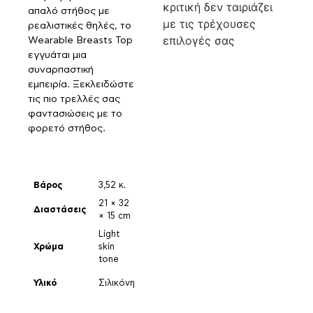
κριτική δεν ταιριάζει
απαλό στήθος με
με τις τρέχουσες
ρεαλιστικές θηλές, το
επιλογές σας
Wearable Breasts Top
εγγυάται μια
συναρπαστική
εμπειρία. Ξεκλειδώστε
τις πιο τρελλές σας
φαντασιώσεις με το
φορετό στήθος.
Βάρος
3,52 κ.
21 × 32
Διαστάσεις
× 15 cm
Light
Χρώμα
skin
tone
Υλικό
Σιλικόνη