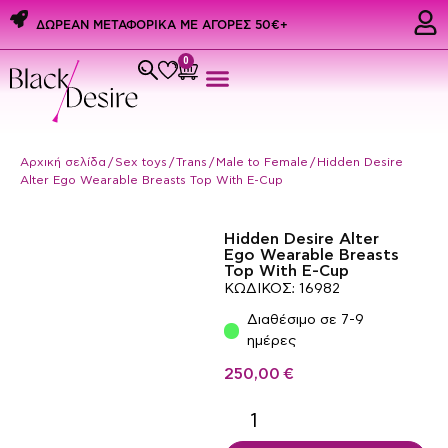
ΔΩΡΕΑΝ ΜΕΤΑΦΟΡΙΚΑ ME ΑΓΟΡΕΣ 50€+
0
Εσώρουχα & Αξεσουάρ
PREMIUM PRIDE PRODUCTS
Ερωτικά Δώρα
Αρχική σελίδα
/
Sex toys
/
Trans
/
Male to Female
/ Hidden Desire
Alter Ego Wearable Breasts Top With E-Cup
Hidden Desire Alter
Ego Wearable Breasts
Top With E-Cup
ΚΩΔΙΚΟΣ: 16982
Διαθέσιμο σε 7-9
ημέρες
250,00
€