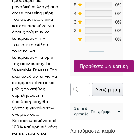
προσφέρει μια
5
0%
μοναδική συλλογή από
4
0%
cross-dressing μέρη
του σώματος, ειδικά
3
0%
κατασκευασμένα για
2
0%
όσους τολμούν να
ξεπεράσουν την
1
0%
ταυτότητα φύλου
τους και να
ξεπεράσουν τα όρια
της απόλαυσης. Το
Προσθέστε μια κριτική
Wearable Breasts Top
έχει σχεδιαστεί για να
εφαρμόζει άνετα και
Αναζήτηση
μόλις το στήθος
συμπληρώσει τη
διάπλασή σας, θα
γίνετε η γυναίκα των
0 από 0
κριτικές
ονείρων σας.
Κατασκευασμένο από
100% καθαρή σιλικόνη
Λυπούμαστε, καμία
και με γεμάτο και