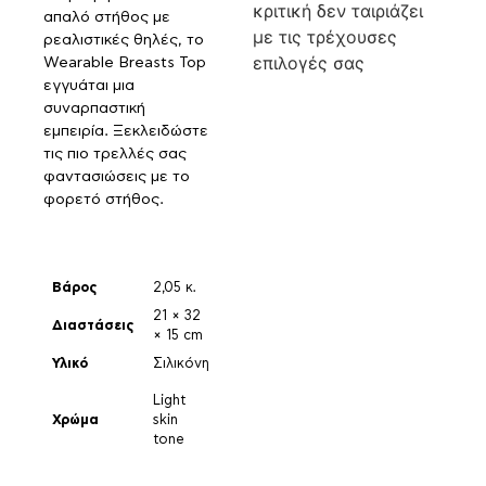
κριτική δεν ταιριάζει
απαλό στήθος με
με τις τρέχουσες
ρεαλιστικές θηλές, το
επιλογές σας
Wearable Breasts Top
εγγυάται μια
συναρπαστική
εμπειρία. Ξεκλειδώστε
τις πιο τρελλές σας
φαντασιώσεις με το
φορετό στήθος.
Βάρος
2,05 κ.
21 × 32
Διαστάσεις
× 15 cm
Υλικό
Σιλικόνη
Light
Χρώμα
skin
tone