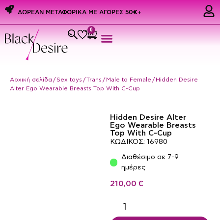
ΔΩΡΕΑΝ ΜΕΤΑΦΟΡΙΚΑ ME ΑΓΟΡΕΣ 50€+
0
Εσώρουχα & Αξεσουάρ
PREMIUM PRIDE PRODUCTS
Ερωτικά Δώρα
Αρχική σελίδα
/
Sex toys
/
Trans
/
Male to Female
/ Hidden Desire
Alter Ego Wearable Breasts Top With C-Cup
Hidden Desire Alter
Ego Wearable Breasts
Top With C-Cup
ΚΩΔΙΚΟΣ: 16980
Διαθέσιμο σε 7-9
ημέρες
210,00
€