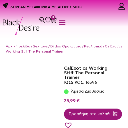
ΔΩΡΕΑΝ ΜΕΤΑΦΟΡΙΚΑ ME ΑΓΟΡΕΣ 50€+
0
Εσώρουχα & Αξεσουάρ
PREMIUM PRIDE PRODUCTS
Ερωτικά Δώρα
Αρχική σελίδα
/
Sex toys
/
Dildos Ομοιώματα
/
Ρεαλιστικά
/ CalExotics
Working Stiff The Personal Trainer
CalExotics Working
Stiff The Personal
Trainer
ΚΩΔΙΚΟΣ: 16596
Άμεσα Διαθέσιμο
35,99
€
Προσθήκη στο καλάθι