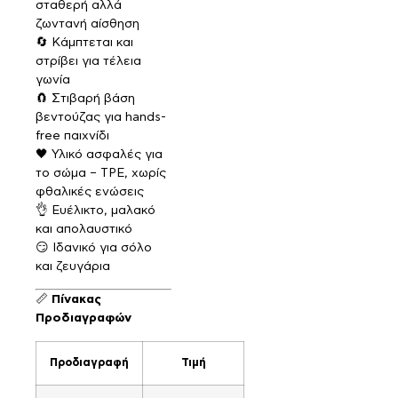
σταθερή αλλά
ζωντανή αίσθηση
🔄 Κάμπτεται και
στρίβει για τέλεια
γωνία
🧲 Στιβαρή βάση
βεντούζας για hands-
free παιχνίδι
🖤 Υλικό ασφαλές για
το σώμα – TPE, χωρίς
φθαλικές ενώσεις
👌 Ευέλικτο, μαλακό
και απολαυστικό
😏 Ιδανικό για σόλο
και ζευγάρια
📏
Πίνακας
Προδιαγραφών
Προδιαγραφή
Τιμή