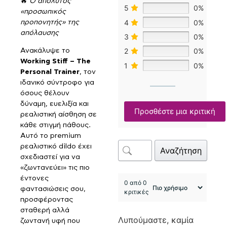
🔥
Ο απόλυτος
5
0%
«προσωπικός
4
0%
προπονητής» της
απόλαυσης
3
0%
2
0%
Ανακάλυψε το
Working Stiff – The
1
0%
Personal Trainer
, τον
ιδανικό σύντροφο για
όσους θέλουν
δύναμη, ευελιξία και
Προσθέστε μια κριτική
ρεαλιστική αίσθηση σε
κάθε στιγμή πάθους.
Αυτό το premium
ρεαλιστικό dildo έχει
Αναζήτηση
σχεδιαστεί για να
«ζωντανεύει» τις πιο
έντονες
0 από 0
φαντασιώσεις σου,
κριτικές
προσφέροντας
σταθερή αλλά
Λυπούμαστε, καμία
ζωντανή υφή που