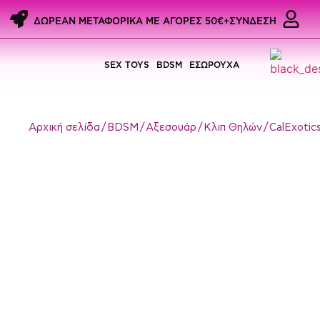
ΔΩΡΕΑΝ ΜΕΤΑΦΟΡΙΚΑ ME ΑΓΟΡΕΣ 50€+
ΣΥΝΔΕΣΗ
SEX TOYS
BDSM
ΕΣΩΡΟΥΧΑ
Αρχική σελίδα
/
BDSM
/
Αξεσουάρ
/
Κλιπ Θηλών
/ CalExotic