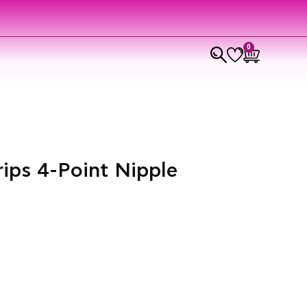
0
rips 4-Point Nipple