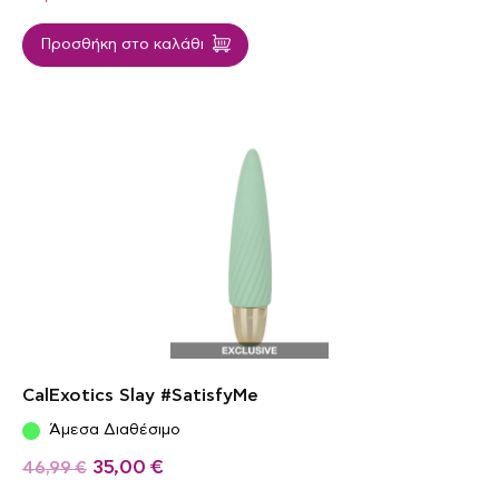
Προσθήκη στο καλάθι
CalExotics Slay #SatisfyMe
Άμεσα Διαθέσιμο
35,00
€
46,99
€