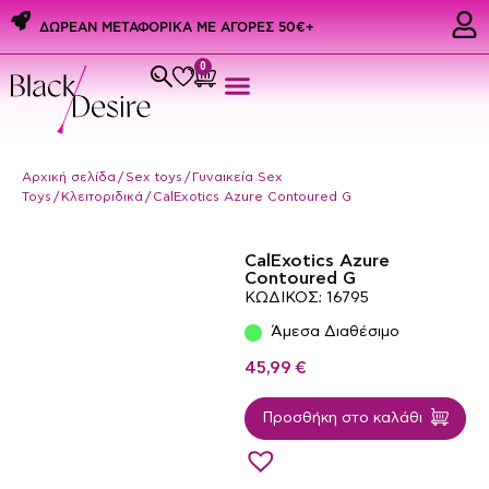
ΔΩΡΕΑΝ ΜΕΤΑΦΟΡΙΚΑ ME ΑΓΟΡΕΣ 50€+
0
Εσώρουχα & Αξεσουάρ
PREMIUM PRIDE PRODUCTS
Ερωτικά Δώρα
Αρχική σελίδα
/
Sex toys
/
Γυναικεία Sex
Toys
/
Κλειτοριδικά
/ CalExotics Azure Contoured G
CalExotics Azure
Contoured G
ΚΩΔΙΚΟΣ: 16795
Άμεσα Διαθέσιμο
45,99
€
Προσθήκη στο καλάθι