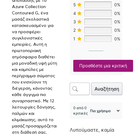
απόλαυσης με το
5
0%
Azure Collection
4
0%
Contoured G, ένα
μασάζ σχολαστικά
3
0%
κατασκευασμένο για
2
0%
να προσφέρει
συγκλονιστικές
1
0%
εμπειρίες. Αυτή η
πρωτοποριακή
ατμόσφαιρα διαθέτει
μια μοναδική υφή μύτη
Προσθέστε μια κριτική
και καμπύλες με
περίγραμμα σώματος
που ενισχύουν τη
Αναζήτηση
διέγερση, κάνοντας
κάθε άγγιγμα πιο
συναρπαστικό. Με 12
λειτουργίες δόνησης,
0 από 0
κριτικές
παλμών και
κλιμάκωσης, αυτό το
μασάζ προσαρμόζεται
Λυπούμαστε, καμία
στη διάθεσή σας,